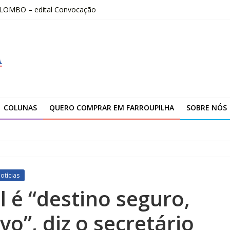
OLOMBO – edital Convocação
–2026
fissionais de Apaes
 da Escola Pública de Música
00 atendimentos a vítimas da enchente de 2024
COLUNAS
QUERO COMPRAR EM FARROUPILHA
SOBRE NÓS
otícias
l é “destino seguro,
ivo”, diz o secretário