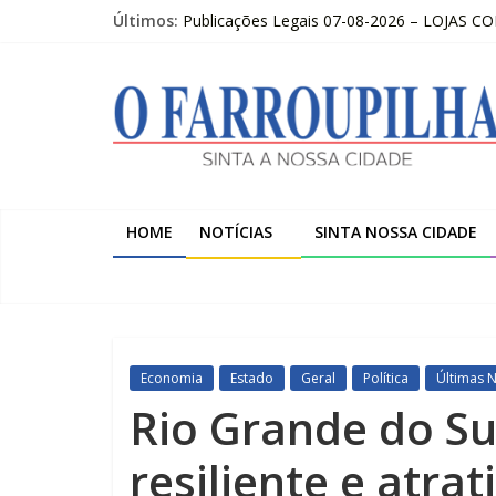
Pular
Últimos:
Publicações Legais 07-08-2026 – LOJAS C
para
O FARROUPILHA EDIÇÃO IMPRESSA 07–08
o
O
Sicredi Serrana promove formação para pro
conteúdo
Farroupilha recebe o 5º Festival de Inverno
Projeto do Moinhos de Vento ultrapassa 9
Farroupilha
Sinta
a
HOME
NOTÍCIAS
SINTA NOSSA CIDADE
Nossa
Cidade
Economia
Estado
Geral
Política
Últimas N
Rio Grande do Su
resiliente e atrat