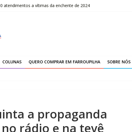
00 atendimentos a vítimas da enchente de 2024
OLOMBO – edital Convocação
–2026
fissionais de Apaes
 da Escola Pública de Música
COLUNAS
QUERO COMPRAR EM FARROUPILHA
SOBRE NÓS
uinta a propaganda
a no rádio e na tevê