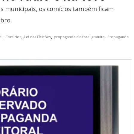
ções municipais, os comícios também ficam
ubro
,
,
,
,
al
Comícios
Lei das Eleições
propaganda eleitoral gratuita
Propaganda