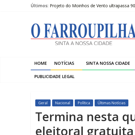
Pular
Últimos:
Projeto do Moinhos de Vento ultrapassa 9
para
Publicações Legais 07-08-2026 – LOJAS C
o
O
O FARROUPILHA EDIÇÃO IMPRESSA 07–08
conteúdo
Sicredi Serrana promove formação para pro
Farroupilha recebe o 5º Festival de Inverno
Farroupilha
Sinta
a
HOME
NOTÍCIAS
SINTA NOSSA CIDADE
Nossa
Cidade
PUBLICIDADE LEGAL
Geral
Nacional
Política
Últimas Notícias
Termina nesta q
eleitoral gratuit