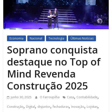
Economia
Nacional
Tecnologia
Últimas Notícias
Soprano conquista
destaque no Top of
Mind Revenda
Construção 2025
,
,
junho 30, 2025
O Farroupilha
Casa
Confiabilidade
,
,
,
,
,
,
Construção
Digital
disjuntor
fechaduras
Inovação
Lojistas