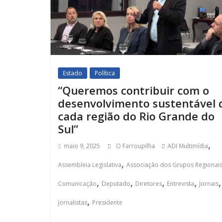
Estado
Política
“Queremos contribuir com o
desenvolvimento sustentável 
cada região do Rio Grande do
Sul”
,
maio 9, 2025
O Farroupilha
ADI Multimídia
,
Assembleia Legislativa
Associação dos Grupos Regionai
,
,
,
,
,
Comunicação
Deputado
Diretores
Entrevista
Jornais
,
Jornalistas
Presidente