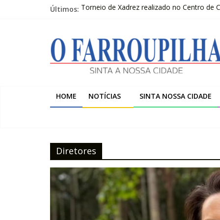
Pular
Últimos:
Torneio de Xadrez realizado no Centro de
para
Sicredi Serrana promove formação para pro
o
O
Farroupilha recebe o 5º Festival de Inverno
conteúdo
Projeto do Moinhos de Vento ultrapassa 9
2º Moot do escotismo nacional passa por F
Farroupilha
Sinta
HOME
NOTÍCIAS
SINTA NOSSA CIDADE
a
Nossa
Cidade
Diretores