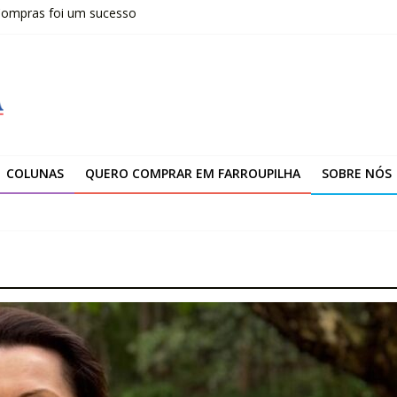
 Compras foi um sucesso
fissionais de Apaes
 da Escola Pública de Música
00 atendimentos a vítimas da enchente de 2024
arroupilha
COLUNAS
QUERO COMPRAR EM FARROUPILHA
SOBRE NÓS