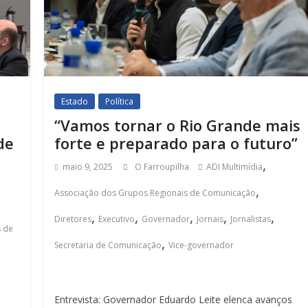
Estado
Política
“Vamos tornar o Rio Grande mais
de
forte e preparado para o futuro”
,
maio 9, 2025
O Farroupilha
ADI Multimídia
,
Associação dos Grupos Regionais de Comunicação
,
,
,
,
,
Diretores
Executivo
Governador
Jornais
Jornalistas
s de
,
Secretaria de Comunicação
Vice-governador
Entrevista: Governador Eduardo Leite elenca avanços