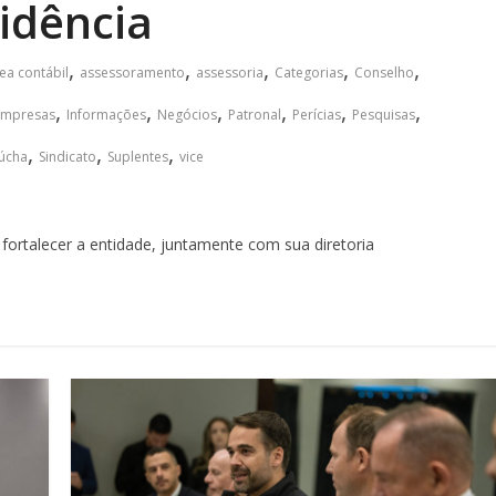
idência
,
,
,
,
,
ea contábil
assessoramento
assessoria
Categorias
Conselho
,
,
,
,
,
,
Empresas
Informações
Negócios
Patronal
Perícias
Pesquisas
,
,
,
úcha
Sindicato
Suplentes
vice
fortalecer a entidade, juntamente com sua diretoria