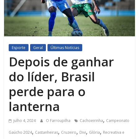
Esporte
Geral
Últimas Notícias
Depois de ganhar
do líder, Brasil
perde para o
lanterna
,
julho 4, 2024
O Farroupilha
Cachoeirinha
Campeonato
,
,
,
,
,
Gaúcho 2024
Castanheiras
Cruzeiro
Divi
Glória
Recreativa e