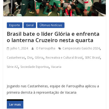
Esporte
Geral
Últimas Notícias
Brasil bate o líder Glória e enfrenta
o lanterna Cruzeiro nesta quarta
,
julho 1, 2024
O Farroupilha
Campeonato Gaúcho 2024
,
,
,
,
,
Castanheiras
Divi
Glória
Recreativa e Cultural Brasil
SERC Brasil
,
,
Série A2
Sociedade Esportiva
Vacaria
Jogando nas Castanheiras, equipe de Farroupilha aplicou a
primeira derrota à representação de Vacaria
Ler mais