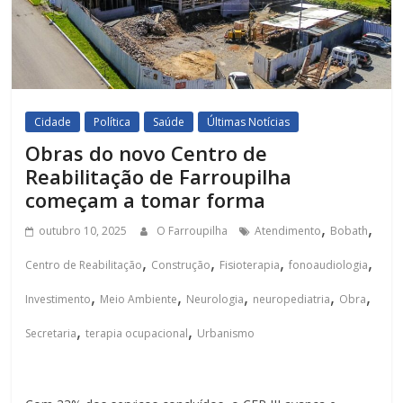
Cidade
Política
Saúde
Últimas Notícias
Obras do novo Centro de
Reabilitação de Farroupilha
começam a tomar forma
,
,
outubro 10, 2025
O Farroupilha
Atendimento
Bobath
,
,
,
,
Centro de Reabilitação
Construção
Fisioterapia
fonoaudiologia
,
,
,
,
,
Investimento
Meio Ambiente
Neurologia
neuropediatria
Obra
,
,
Secretaria
terapia ocupacional
Urbanismo