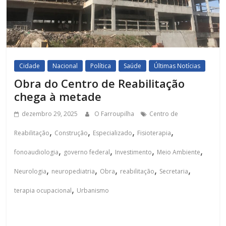
Cidade
Nacional
Política
Saúde
Últimas Notícias
Obra do Centro de Reabilitação
chega à metade
dezembro 29, 2025
O Farroupilha
Centro de
,
,
,
,
Reabilitação
Construção
Especializado
Fisioterapia
,
,
,
,
fonoaudiologia
governo federal
Investimento
Meio Ambiente
,
,
,
,
,
Neurologia
neuropediatria
Obra
reabilitação
Secretaria
,
terapia ocupacional
Urbanismo