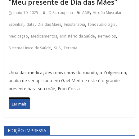
“Meu presente de Dia das Mães”
,
maio 10, 2025
O Farroupilha
AME
Atrofia Muscular
,
,
,
,
,
Espinhal
data
Dia das Mães
Fisioterapia
fonoaudiologia
,
,
,
,
Medicação
Medicamentos
Ministério da Saúde
Remédios
,
,
Sistema Único de Saúde
SUS
Terapia
Uma das medicações mais caras do mundo, a Zolgensma,
acaba de ser aplicada em Gael Merlo e este é o grande
presente para sua mãe, Fran Costa
Ler mais
EDIÇÃO IMPRESSA