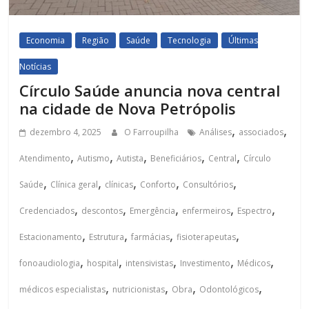
Economia
Região
Saúde
Tecnologia
Últimas
Notícias
Círculo Saúde anuncia nova central
na cidade de Nova Petrópolis
,
,
dezembro 4, 2025
O Farroupilha
Análises
associados
,
,
,
,
,
Atendimento
Autismo
Autista
Beneficiários
Central
Círculo
,
,
,
,
,
Saúde
Clínica geral
clínicas
Conforto
Consultórios
,
,
,
,
,
Credenciados
descontos
Emergência
enfermeiros
Espectro
,
,
,
,
Estacionamento
Estrutura
farmácias
fisioterapeutas
,
,
,
,
,
fonoaudiologia
hospital
intensivistas
Investimento
Médicos
,
,
,
,
médicos especialistas
nutricionistas
Obra
Odontológicos