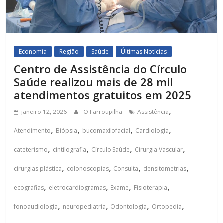
Economia
Região
Saúde
Últimas Notícias
Centro de Assistência do Círculo
Saúde realizou mais de 28 mil
atendimentos gratuitos em 2025
,
janeiro 12, 2026
O Farroupilha
Assistência
,
,
,
,
Atendimento
Biópsia
bucomaxilofacial
Cardiologia
,
,
,
,
cateterismo
cintilografia
Círculo Saúde
Cirurgia Vascular
,
,
,
,
cirurgias plástica
colonoscopias
Consulta
densitometrias
,
,
,
,
ecografias
eletrocardiogramas
Exame
Fisioterapia
,
,
,
,
fonoaudiologia
neuropediatria
Odontologia
Ortopedia