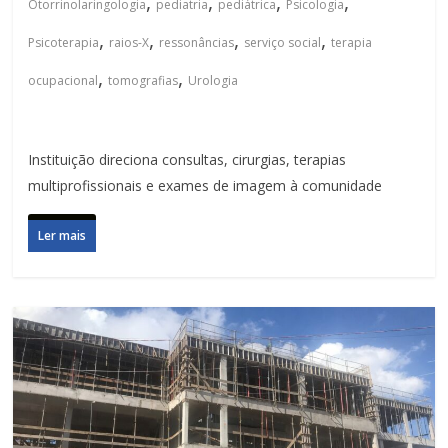
,
,
,
,
Otorrinolaringologia
pediatria
pediátrica
Psicologia
,
,
,
,
Psicoterapia
raios-X
ressonâncias
serviço social
terapia
,
,
ocupacional
tomografias
Urologia
Instituição direciona consultas, cirurgias, terapias
multiprofissionais e exames de imagem à comunidade
Ler mais