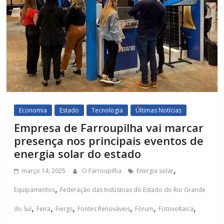
Economia
Estado
Tecnologia
Últimas Notícias
Empresa de Farroupilha vai marcar
presença nos principais eventos de
energia solar do estado
,
março 14, 2025
O Farroupilha
Energia solar
,
Equipamentos
Federação das Indústrias do Estado do Rio Grande
,
,
,
,
,
,
do Sul
Feira
Fiergs
Fontes Renováveis
Fórum
Fotovoltaica