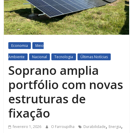
Economia
Meio
Ambiente
Nacional
Tecnologia
Últimas Notícias
Soprano amplia
portfólio com novas
estruturas de
fixação
,
,
fevereiro 1, 2026
O Farroupilha
Durabilidade
Energia