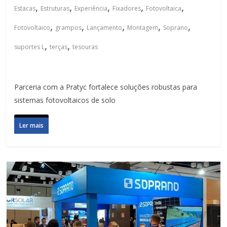
,
,
,
,
,
Estacas
Estruturas
Experiência
Fixadores
Fotovoltaica
,
,
,
,
,
Fotovoltaico
grampos
Lançamento
Montagem
Soprano
,
,
suportes L
terças
tesouras
Parceria com a Pratyc fortalece soluções robustas para
sistemas fotovoltaicos de solo
Ler mais