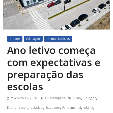
Cidade
Educação
Últimas Notícias
Ano letivo começa
com expectativas e
preparação das
escolas
,
,
fevereiro 17, 2026
O Farroupilha
Aluno
Colégios
,
,
,
,
,
,
Ensino
escola
estadual
Estudante
Fundamental
Infantil