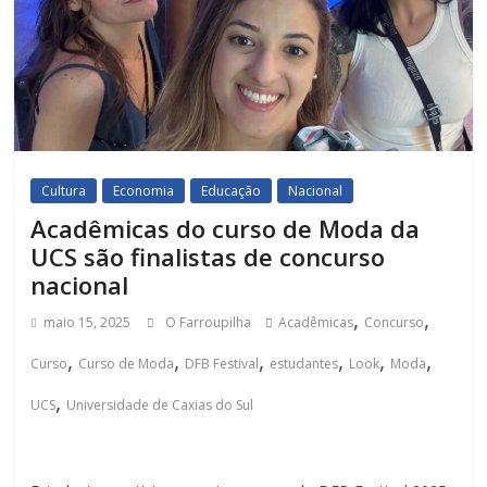
Cultura
Economia
Educação
Nacional
Acadêmicas do curso de Moda da
UCS são finalistas de concurso
nacional
,
,
maio 15, 2025
O Farroupilha
Acadêmicas
Concurso
,
,
,
,
,
,
Curso
Curso de Moda
DFB Festival
estudantes
Look
Moda
,
UCS
Universidade de Caxias do Sul