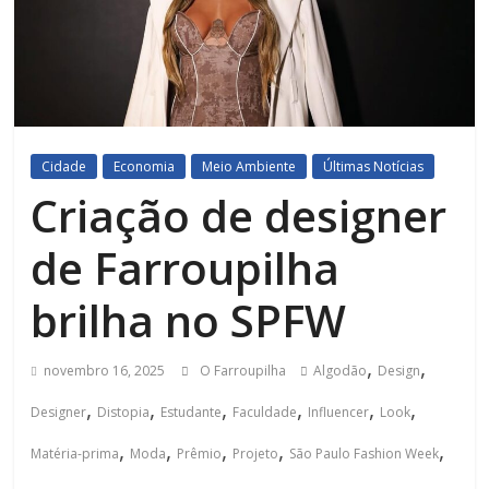
Cidade
Economia
Meio Ambiente
Últimas Notícias
Criação de designer
de Farroupilha
brilha no SPFW
,
,
novembro 16, 2025
O Farroupilha
Algodão
Design
,
,
,
,
,
,
Designer
Distopia
Estudante
Faculdade
Influencer
Look
,
,
,
,
,
Matéria-prima
Moda
Prêmio
Projeto
São Paulo Fashion Week