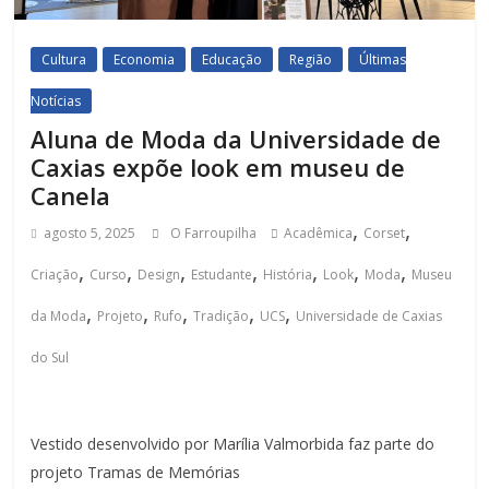
Cultura
Economia
Educação
Região
Últimas
Notícias
Aluna de Moda da Universidade de
Caxias expõe look em museu de
Canela
,
,
agosto 5, 2025
O Farroupilha
Acadêmica
Corset
,
,
,
,
,
,
,
Criação
Curso
Design
Estudante
História
Look
Moda
Museu
,
,
,
,
,
da Moda
Projeto
Rufo
Tradição
UCS
Universidade de Caxias
do Sul
Vestido desenvolvido por Marília Valmorbida faz parte do
projeto Tramas de Memórias