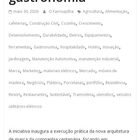
,
,
maio 30, 2026
O Farroupilha
Agricultura
Alimentação
,
,
,
,
cafeterias
Construção Civil
Cozinha
Crescimento
,
,
,
,
Desenvolvimento
Durabilidade
Eletros
Equipamentos
,
,
,
,
,
ferramentas
Gastronomia
hospitalidade
Hotéis
Inovação
,
,
,
Jardinagem
Manutenção Automotiva
manutenção industrial
,
,
,
,
Marca
Marketing
materiais elétricos
Mercado
móveis de
,
,
,
,
,
,
madeira
Negócios
Plástico
Porcelanas
portfólio
Resistência
,
,
,
,
,
Resort
Restaurantes
Sustentável
Tramontina
utensílios
veículos
utilitários elétricos
A iniciativa inaugura a execução prática da nova arquitetura
de marca da companhia centenária, focando em