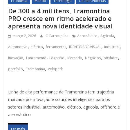
Economia
Mundo
Tecnologia
Últimas Notícias
De 300 a 4 mil itens, Tramontina
PRO cresce em ritmo acelerado e
apresenta nova identidade visual
,
,
março 2, 2026
O Farroupilha
Aeronáutico
Agrícola
,
,
,
,
,
Automotivo
elétrico
ferramentas
IDENTIDADE VISUAL
Industrial
,
,
,
,
,
,
Inovação
Lançamento
Logotipo
Mercado
Negócios
offshore
,
,
portfólio
Tramontina
Velopark
Linha de alta performance da Tramontina tem trajetória
marcada por inovação e soluções inteligentes para os
setores industrial, automotivo, elétrico, agrícola, offshore e
aeronáutico
Ler mais