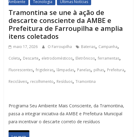
Ambiente
Tecnologia
Últimas Notícias
Tramontina se une à ação de
descarte consciente da AMBE e
Prefeitura de Farroupilha e amplia
itens coletados
,
,
maio 17, 2026
O Farroupilha
Baterias
Campanha
,
,
,
,
,
Coleta
Descarte
eletrodomésticos
Eletrônicos
ferramentas
,
,
,
,
,
,
Fluorescentes
frigideiras
lâmpadas
Panelas
pilhas
Prefeitura
,
,
,
Recicláveis
recolhimento
Resíduos
Tramontina
Programa Seu Ambiente Mais Consciente, da Tramontina,
passa a integrar iniciativa da AMBE e Prefeitura Municipal
para incentivar o descarte correto de resíduos
Ler mais