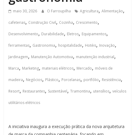
,
,
maio 30, 2026
O Farroupilha
Agricultura
Alimentação
,
,
,
,
cafeterias
Construção Civil
Cozinha
Crescimento
,
,
,
,
Desenvolvimento
Durabilidade
Eletros
Equipamentos
,
,
,
,
,
ferramentas
Gastronomia
hospitalidade
Hotéis
Inovação
,
,
,
Jardinagem
Manutenção Automotiva
manutenção industrial
,
,
,
,
Marca
Marketing
materiais elétricos
Mercado
móveis de
,
,
,
,
,
,
madeira
Negócios
Plástico
Porcelanas
portfólio
Resistência
,
,
,
,
,
Resort
Restaurantes
Sustentável
Tramontina
utensílios
veículos
utilitários elétricos
A iniciativa inaugura a execução prática da nova arquitetura
de marca da companhia centenária, focando em