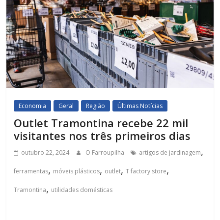
Economia
Geral
Região
Últimas Notícias
Outlet Tramontina recebe 22 mil
visitantes nos três primeiros dias
,
outubro 22, 2024
O Farroupilha
artigos de jardinagem
,
,
,
,
ferramentas
móveis plásticos
outlet
T factory store
,
Tramontina
utilidades domésticas