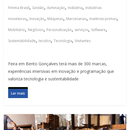
,
,
,
,
Fimma Brasil
Gestão
iluminação
Indústria
indústrias
,
,
,
,
,
moveleiras
Inovação
Máquinas
Marcenarias
matérias-primas
,
,
,
,
,
Mobiliário
Negócios
Personalização
serviços
Software
,
,
,
Sustentabilidade
tecidos
Tecnologia
Visitantes
Feira em Bento Gonçalves terá mais de 300 marcas,
experiências imersivas em inovação e programação que
valoriza tecnologia e sustentabilidade
Ler mais