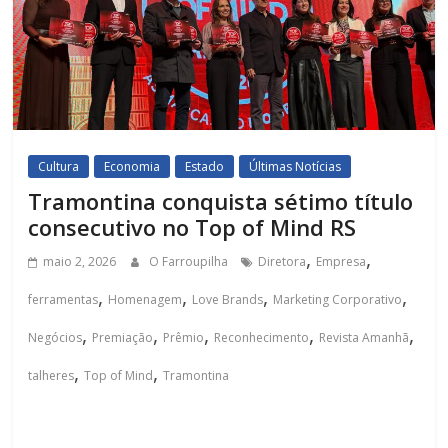
Cultura
Economia
Estado
Últimas Notícias
Tramontina conquista sétimo título
consecutivo no Top of Mind RS
,
,
maio 2, 2026
O Farroupilha
Diretora
Empresa
,
,
,
,
ferramentas
Homenagem
Love Brands
Marketing Corporativo
,
,
,
,
,
Negócios
Premiação
Prêmio
Reconhecimento
Revista Amanhã
,
,
talheres
Top of Mind
Tramontina