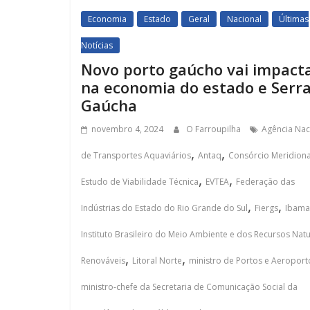
Economia
Estado
Geral
Nacional
Últimas
Notícias
Novo porto gaúcho vai impact
na economia do estado e Serr
Gaúcha
novembro 4, 2024
O Farroupilha
Agência Nac
,
,
de Transportes Aquaviários
Antaq
Consórcio Meridiona
,
,
Estudo de Viabilidade Técnica
EVTEA
Federação das
,
,
Indústrias do Estado do Rio Grande do Sul
Fiergs
Ibama
Instituto Brasileiro do Meio Ambiente e dos Recursos Natu
,
,
Renováveis
Litoral Norte
ministro de Portos e Aeroport
ministro-chefe da Secretaria de Comunicação Social da