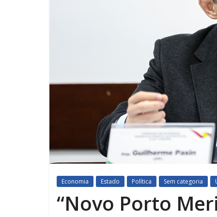
Economia
Estado
Política
Sem categoria
“Novo Porto Mer