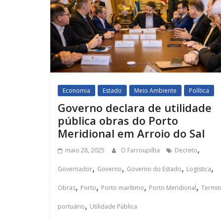
Economia
Estado
Meio Ambiente
Política
Governo declara de utilidade
pública obras do Porto
Meridional em Arroio do Sal
,
maio 28, 2025
O Farroupilha
Decreto
,
,
,
,
Governador
Governo
Governo do Estado
Logistica
,
,
,
,
Obras
Porto
Porto marítimo
Porto Meridional
Termin
,
portuário
Utilidade Pública