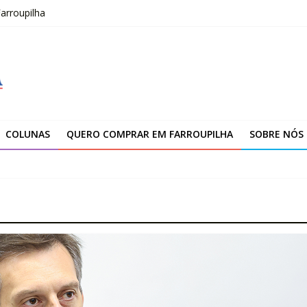
arroupilha
–2026
fissionais de Apaes
 da Escola Pública de Música
00 atendimentos a vítimas da enchente de 2024
COLUNAS
QUERO COMPRAR EM FARROUPILHA
SOBRE NÓS