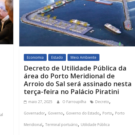
Economia
Estado
Meio Ambiente
Decreto de Utilidade Pública da
área do Porto Meridional de
Arroio do Sal será assinado nesta
terça-feira no Palácio Piratini
,
maio 27, 2025
O Farroupilha
Decreto
,
,
,
,
Governador
Governo
Governo do Estado
Porto
Porto
al
,
,
Meridional
Terminal portuário
Utilidade Pública