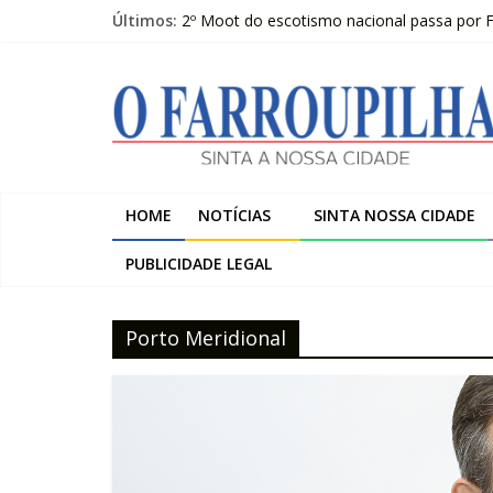
Pular
Últimos:
2º Moot do escotismo nacional passa por F
para
O FARROUPILHA EDIÇÃO IMPRESSA 07–08
o
O
Sicredi Serrana promove formação para pro
conteúdo
Farroupilha recebe o 5º Festival de Inverno
Projeto do Moinhos de Vento ultrapassa 9
Farroupilha
Sinta
HOME
NOTÍCIAS
SINTA NOSSA CIDADE
a
Nossa
PUBLICIDADE LEGAL
Cidade
Porto Meridional