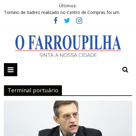
Pular
Últimos:
para
Torneio de Xadrez realizado no Centro de Compras foi um
o
sucesso
conteúdo
Sicredi Serrana promove formação para profissionais de Apaes
Farroupilha recebe o 5º Festival de Inverno da Escola Pública de
Música
Projeto do Moinhos de Vento ultrapassa 900 atendimentos a
vítimas da enchente de 2024
O
2º Moot do escotismo nacional passa por Farroupilha
Farroupilha
Terminal portuário
Sinta
a
Nossa
Cidade