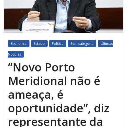
Economia
Estado
Política
Sem categoria
Últimas
Notícias
“Novo Porto
Meridional não é
ameaça, é
oportunidade”, diz
representante da