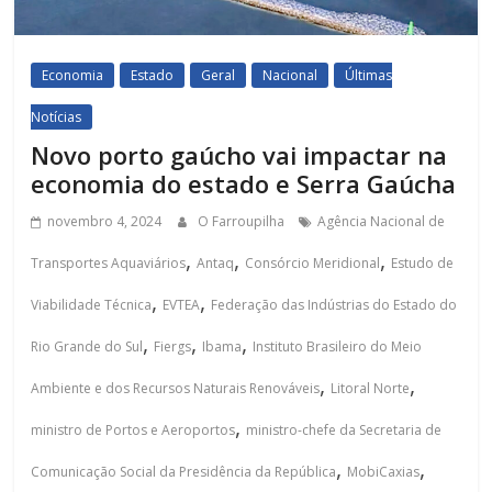
Economia
Estado
Geral
Nacional
Últimas
Notícias
Novo porto gaúcho vai impactar na
economia do estado e Serra Gaúcha
novembro 4, 2024
O Farroupilha
Agência Nacional de
,
,
,
Transportes Aquaviários
Antaq
Consórcio Meridional
Estudo de
,
,
Viabilidade Técnica
EVTEA
Federação das Indústrias do Estado do
,
,
,
Rio Grande do Sul
Fiergs
Ibama
Instituto Brasileiro do Meio
,
,
Ambiente e dos Recursos Naturais Renováveis
Litoral Norte
,
ministro de Portos e Aeroportos
ministro-chefe da Secretaria de
,
,
Comunicação Social da Presidência da República
MobiCaxias