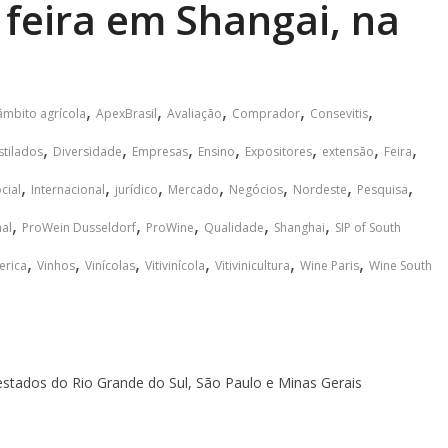
 feira em Shangai, na
,
,
,
,
,
âmbito agrícola
ApexBrasil
Avaliação
Comprador
Consevitis
,
,
,
,
,
,
,
stilados
Diversidade
Empresas
Ensino
Expositores
extensão
Feira
,
,
,
,
,
,
,
cial
Internacional
jurídico
Mercado
Negócios
Nordeste
Pesquisa
,
,
,
,
,
al
ProWein Dusseldorf
ProWine
Qualidade
Shanghai
SIP of South
,
,
,
,
,
,
erica
Vinhos
Vinícolas
Vitivinícola
Vitivinicultura
Wine Paris
Wine South
 estados do Rio Grande do Sul, São Paulo e Minas Gerais