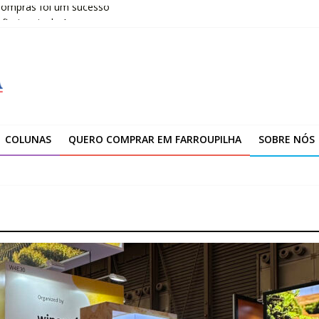
 Compras foi um sucesso
fissionais de Apaes
 da Escola Pública de Música
00 atendimentos a vítimas da enchente de 2024
arroupilha
COLUNAS
QUERO COMPRAR EM FARROUPILHA
SOBRE NÓS