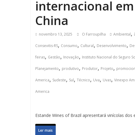
internacional em
China
,
novembro 13, 2025
O Farroupilha
Ambiental
,
,
,
,
Consevitis-RS
Consumo
Cultural
Desenvolvimento
De
,
,
,
feiras
Gestão
Inovação
Instituto Nacional do Seguro So
,
,
,
,
Planejamento
produtivo
Produtor
Projeto
promocion
,
,
,
,
,
,
America
Sudeste
Sul
Técnico
Uva
Uvas
Vinexpo Am
America
Estande Wines of Brazil apresentará vinícolas dos
Ler mais