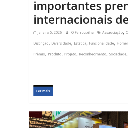
importantes prem
internacionais d
,
janeiro 5, 2026
O Farroupilha
Assaociação
C
,
,
,
,
Distinção
Diversidade
Estética
Funcionalidade
Home
,
,
,
,
Prêmio
Produto
Projeto
Reconhecimento
Sociedade
.
Ler mais