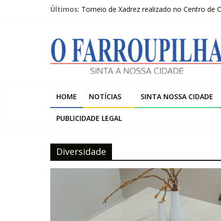
Pular
Últimos:
Torneio de Xadrez realizado no Centro de
para
Sicredi Serrana promove formação para pro
o
O
Farroupilha recebe o 5º Festival de Inverno
conteúdo
Projeto do Moinhos de Vento ultrapassa 9
2º Moot do escotismo nacional passa por F
Farroupilha
Sinta
HOME
NOTÍCIAS
SINTA NOSSA CIDADE
a
Nossa
PUBLICIDADE LEGAL
Cidade
Diversidade