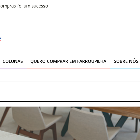
 Compras foi um sucesso
fissionais de Apaes
 da Escola Pública de Música
00 atendimentos a vítimas da enchente de 2024
arroupilha
COLUNAS
QUERO COMPRAR EM FARROUPILHA
SOBRE NÓS