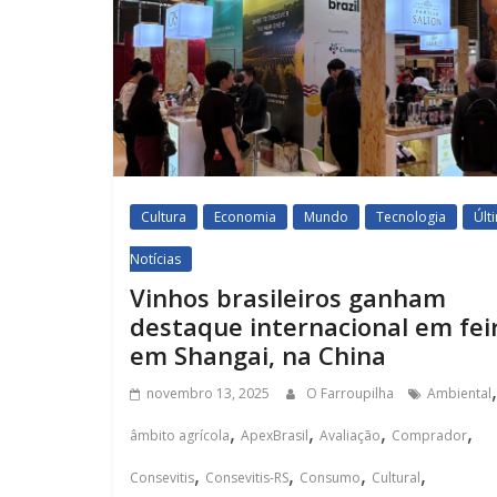
Cultura
Economia
Mundo
Tecnologia
Últ
Notícias
Vinhos brasileiros ganham
destaque internacional em fei
em Shangai, na China
,
novembro 13, 2025
O Farroupilha
Ambiental
,
,
,
,
âmbito agrícola
ApexBrasil
Avaliação
Comprador
,
,
,
,
Consevitis
Consevitis-RS
Consumo
Cultural