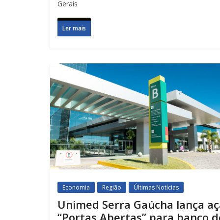
Gerais
Ler mais
Economia
Região
Últimas Notícias
Unimed Serra Gaúcha lança a
“Portas Abertas” para banco d