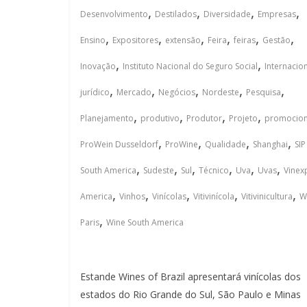
,
,
,
,
Desenvolvimento
Destilados
Diversidade
Empresas
,
,
,
,
,
,
Ensino
Expositores
extensão
Feira
feiras
Gestão
,
,
Inovação
Instituto Nacional do Seguro Social
Internacio
,
,
,
,
,
jurídico
Mercado
Negócios
Nordeste
Pesquisa
,
,
,
,
Planejamento
produtivo
Produtor
Projeto
promocion
,
,
,
,
ProWein Dusseldorf
ProWine
Qualidade
Shanghai
SIP
,
,
,
,
,
,
South America
Sudeste
Sul
Técnico
Uva
Uvas
Vinex
,
,
,
,
,
America
Vinhos
Vinícolas
Vitivinícola
Vitivinicultura
W
,
Paris
Wine South America
Estande Wines of Brazil apresentará vinícolas dos
estados do Rio Grande do Sul, São Paulo e Minas