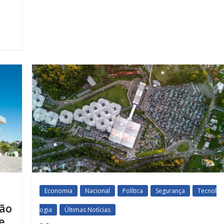
Economia
Nacional
Política
Segurança
Tecnol
ção
ogia
Últimas Notícias
e