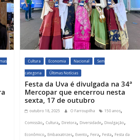
imas
Cultura
Economia
Nacional
Sem
categoria
Últimas Notícias
Festa da Uva é divulgada na 34ª
ra
Mercopar que encerrou nesta
sexta, 17 de outubro
,
outubro 18, 2025
O Farroupilha
150 anos
,
,
,
,
,
Comissão
Cultura
Diretora
Diversidade
Divulgação
,
,
,
,
,
Econômico
Embaixatrizes
Evento
Feira
Festa
Festa da