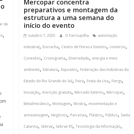
Mercopar concentra
do
preparativos e montagem da
estrutura a uma semana do
início do evento
ar de
,
em
outubro 7, 2025
O Farroupilha
automação
,
,
,
,
industrial
borracha
Centro de Feiras e Eventos
comércio
,
,
,
Conexões
Cronograma
Diversidade
energia e meio
,
,
,
ambiente
Estrutura
Expositor
Federação das Indústrias do
,
,
,
,
Estado do Rio Grande do Sul
Feira
Festa da Uva
Fiergs
,
,
,
,
Inovação
Inscrição gratuita
Mercado Externo
Mercopar
o
com
,
,
,
Metalmecânico
Montagem
Mostra
movimentação e
,
,
,
,
,
armazenagem
Negócios
Parcerias
Plástico
Público
Santa
e
ia
,
,
,
,
Catarina
Sebrae
Sebrae RS
Tecnologia da Informação