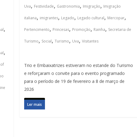
,
,
,
,
Uva
Festividade
Gastronomia
Imigração
Imigração
,
,
,
,
,
italiana
imigrantes
Legado
Legado cultural
Mercopar
,
,
,
,
,
nal
Pertencimento
Princesas
Promoção
Rainha
Secretaria de
,
,
,
,
Turismo
Social
Turismo
Uva
Visitantes
,
al
 of
Trio e Embaixatrizes estiveram no estande do Turismo
e reforçaram o convite para o evento programado
po
para o período de 19 de fevereiro a 8 de março de
ine
2026
Ler mais