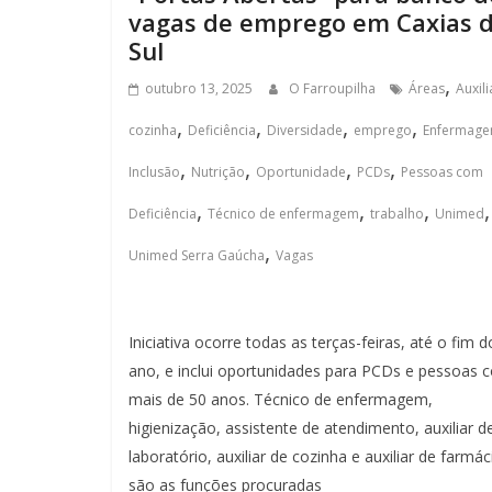
vagas de emprego em Caxias 
Sul
,
outubro 13, 2025
O Farroupilha
Áreas
Auxili
,
,
,
,
cozinha
Deficiência
Diversidade
emprego
Enfermag
,
,
,
,
Inclusão
Nutrição
Oportunidade
PCDs
Pessoas com
,
,
,
,
Deficiência
Técnico de enfermagem
trabalho
Unimed
,
Unimed Serra Gaúcha
Vagas
Iniciativa ocorre todas as terças-feiras, até o fim d
ano, e inclui oportunidades para PCDs e pessoas 
mais de 50 anos. Técnico de enfermagem,
higienização, assistente de atendimento, auxiliar d
laboratório, auxiliar de cozinha e auxiliar de farmác
são as funções procuradas