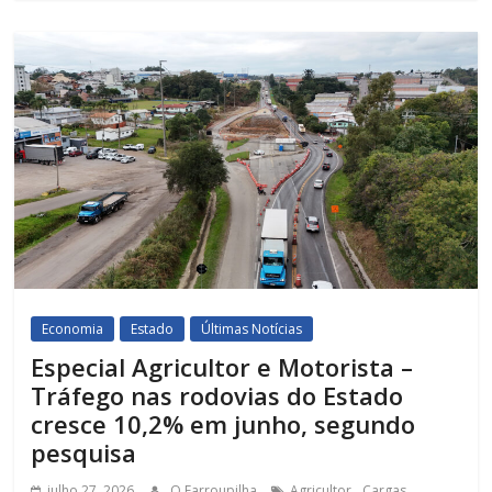
Economia
Estado
Últimas Notícias
Especial Agricultor e Motorista –
Tráfego nas rodovias do Estado
cresce 10,2% em junho, segundo
pesquisa
,
,
julho 27, 2026
O Farroupilha
Agricultor
Cargas