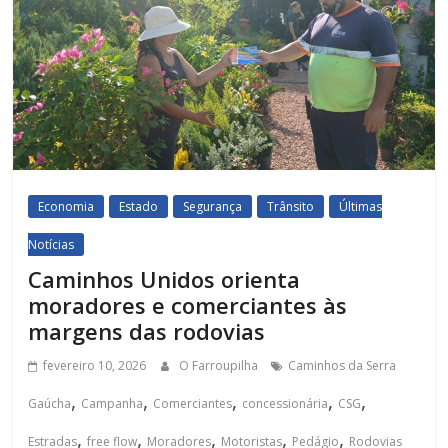
Economia
Estado
Segurança
Trânsito
Últimas
Notícias
Caminhos Unidos orienta
moradores e comerciantes às
margens das rodovias
fevereiro 10, 2026
O Farroupilha
Caminhos da Serra
,
,
,
,
,
Gaúcha
Campanha
Comerciantes
concessionária
CSG
,
,
,
,
,
Estradas
free flow
Moradores
Motoristas
Pedágio
Rodovias