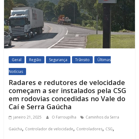
Geral
Região
Segurança
Trânsito
Últimas
Notícias
Radares e redutores de velocidade
começam a ser instalados pela CSG
em rodovias concedidas no Vale do
Caí e Serra Gaúcha
janeiro 21, 2025
O Farroupilha
Caminhos da Serra
,
,
,
,
Gaúcha
Controlador de velocidade
Controladores
CSG