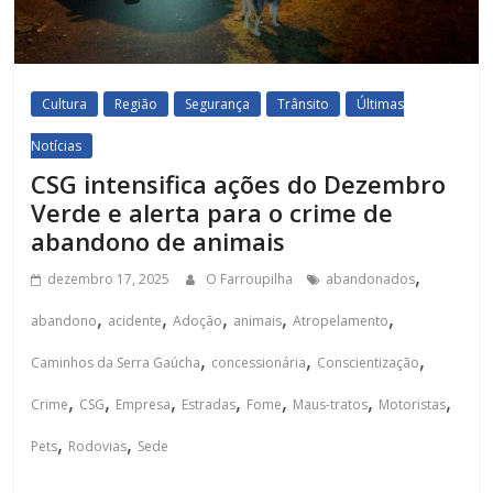
Cultura
Região
Segurança
Trânsito
Últimas
Notícias
CSG intensifica ações do Dezembro
Verde e alerta para o crime de
abandono de animais
,
dezembro 17, 2025
O Farroupilha
abandonados
,
,
,
,
,
abandono
acidente
Adoção
animais
Atropelamento
,
,
,
Caminhos da Serra Gaúcha
concessionária
Conscientização
,
,
,
,
,
,
,
Crime
CSG
Empresa
Estradas
Fome
Maus-tratos
Motoristas
,
,
Pets
Rodovias
Sede