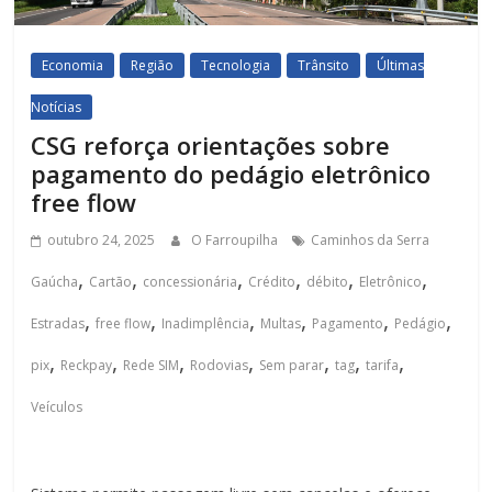
Economia
Região
Tecnologia
Trânsito
Últimas
Notícias
CSG reforça orientações sobre
pagamento do pedágio eletrônico
free flow
outubro 24, 2025
O Farroupilha
Caminhos da Serra
,
,
,
,
,
,
Gaúcha
Cartão
concessionária
Crédito
débito
Eletrônico
,
,
,
,
,
,
Estradas
free flow
Inadimplência
Multas
Pagamento
Pedágio
,
,
,
,
,
,
,
pix
Reckpay
Rede SIM
Rodovias
Sem parar
tag
tarifa
Veículos