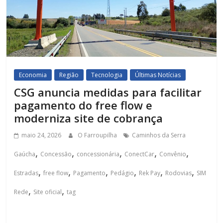
Economia
Região
Tecnologia
Últimas Notícias
CSG anuncia medidas para facilitar
pagamento do free flow e
moderniza site de cobrança
maio 24, 2026
O Farroupilha
Caminhos da Serra
,
,
,
,
,
Gaúcha
Concessão
concessionária
ConectCar
Convênio
,
,
,
,
,
,
Estradas
free flow
Pagamento
Pedágio
Rek Pay
Rodovias
SIM
,
,
Rede
Site oficial
tag