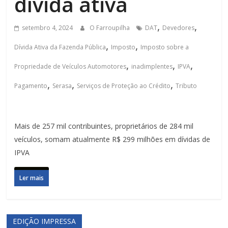
dívida ativa
,
,
setembro 4, 2024
O Farroupilha
DAT
Devedores
,
,
Dívida Ativa da Fazenda Pública
Imposto
Imposto sobre a
,
,
,
Propriedade de Veículos Automotores
inadimplentes
IPVA
,
,
,
Pagamento
Serasa
Serviços de Proteção ao Crédito
Tributo
Mais de 257 mil contribuintes, proprietários de 284 mil
veículos, somam atualmente R$ 299 milhões em dívidas de
IPVA
Ler mais
EDIÇÃO IMPRESSA