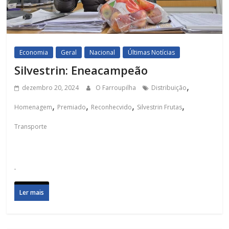
Economia
Geral
Nacional
Últimas Notícias
Silvestrin: Eneacampeão
,
dezembro 20, 2024
O Farroupilha
Distribuição
,
,
,
,
Homenagem
Premiado
Reconhecvido
Silvestrin Frutas
Transporte
.
Ler mais