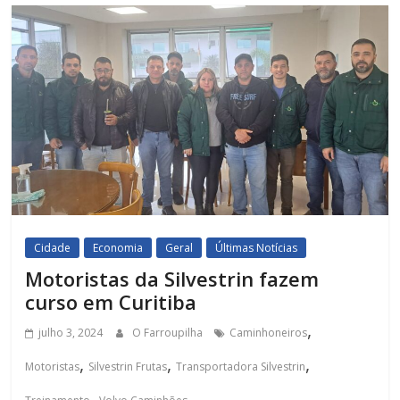
Cidade
Economia
Geral
Últimas Notícias
Motoristas da Silvestrin fazem
curso em Curitiba
,
julho 3, 2024
O Farroupilha
Caminhoneiros
,
,
,
Motoristas
Silvestrin Frutas
Transportadora Silvestrin
,