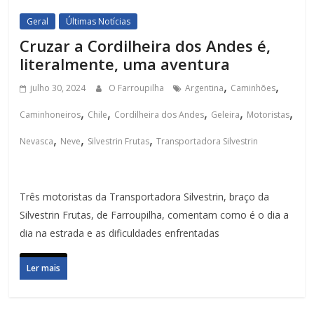
Geral
Últimas Notícias
Cruzar a Cordilheira dos Andes é,
literalmente, uma aventura
,
,
julho 30, 2024
O Farroupilha
Argentina
Caminhões
,
,
,
,
,
Caminhoneiros
Chile
Cordilheira dos Andes
Geleira
Motoristas
,
,
,
Nevasca
Neve
Silvestrin Frutas
Transportadora Silvestrin
Três motoristas da Transportadora Silvestrin, braço da
Silvestrin Frutas, de Farroupilha, comentam como é o dia a
dia na estrada e as dificuldades enfrentadas
Ler mais