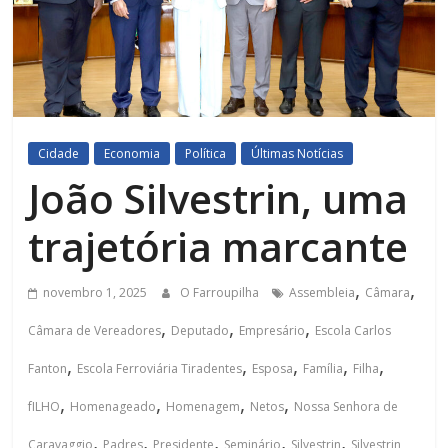
Cidade
Economia
Política
Últimas Notícias
João Silvestrin, uma
trajetória marcante
,
,
novembro 1, 2025
O Farroupilha
Assembleia
Câmara
,
,
,
Câmara de Vereadores
Deputado
Empresário
Escola Carlos
,
,
,
,
,
Fanton
Escola Ferroviária Tiradentes
Esposa
Família
Filha
,
,
,
,
fILHO
Homenageado
Homenagem
Netos
Nossa Senhora de
,
,
,
,
,
Caravaggio
Padres
Presidente
Seminário
Silvestrin
Silvestrin