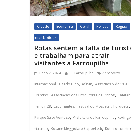
Cidade
Economia
Geral
Política
Região
imas Notícias
Rotas sentem a falta de turist
e trabalham para atrair
visitantes a Farroupilha
junho 7, 2024
O Farroupilha
Aeroporto
,
,
Internacional Salgado Filho
Afavin
Associação do Vale
,
,
Trentino
Associação dos Produtores de Vinhos
Cafeter
,
,
,
,
Terroir 29
Espumantes
Festival do Moscatel
Forqueta
,
,
Parque Salto Ventoso
Prefeitura de Farroupilha
Rodrigo
,
,
Gajardo
Rosane Meggiolaro Cappelletti
Roteiro Turístic