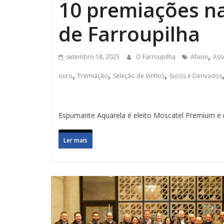
10 premiações na
de Farroupilha
,
setembro 18, 2025
O Farroupilha
Afavin
Ass
,
,
,
ouro
Premiação
Seleção de Vinhos
Sucos e Derivados
Espumante Aquarela é eleito Moscatel Premium e ref
Ler mais