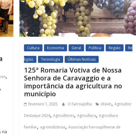
Cultura
Economia
Geral
Política
Região
Re
a
ligião
Tecnologia
Últimas Notícias
125ª Romaria Votiva de Nossa
,
Senhora de Caravaggio e a
ores
importância da agricultura no
,
município
,
fevereiro 1, 2025
O Farroupilha
Afavin
Agricultor
,
,
,
Destaque 2024
Agricultores
Agricultura
Agricultura
,
,
familiar
agroindústrias
Associação Farroupilhense de
s na