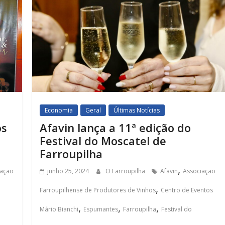
Economia
Geral
Últimas Notícias
os
Afavin lança a 11ª edição do
Festival do Moscatel de
Farroupilha
,
iação
junho 25, 2024
O Farroupilha
Afavin
Associação
,
Farroupilhense de Produtores de Vinhos
Centro de Eventos
,
,
,
Mário Bianchi
Espumantes
Farroupilha
Festival do