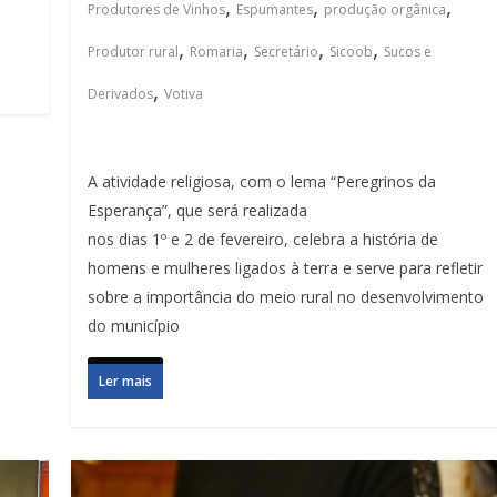
,
,
,
Produtores de Vinhos
Espumantes
produção orgânica
,
,
,
,
Produtor rural
Romaria
Secretário
Sicoob
Sucos e
,
Derivados
Votiva
A atividade religiosa, com o lema “Peregrinos da
Esperança”, que será realizada
nos dias 1º e 2 de fevereiro, celebra a história de
homens e mulheres ligados à terra e serve para refletir
sobre a importância do meio rural no desenvolvimento
do município
Ler mais