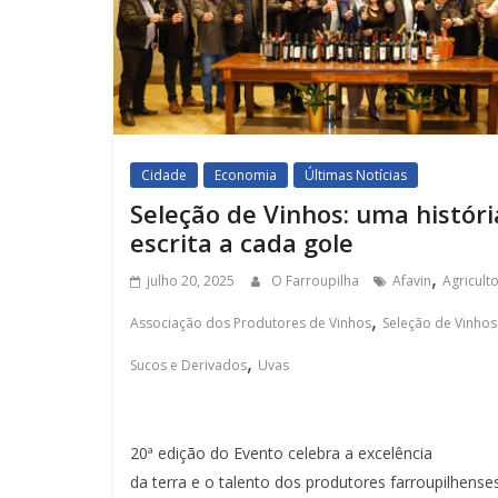
Cidade
Economia
Últimas Notícias
Seleção de Vinhos: uma históri
escrita a cada gole
,
julho 20, 2025
O Farroupilha
Afavin
Agricult
,
Associação dos Produtores de Vinhos
Seleção de Vinhos
,
Sucos e Derivados
Uvas
20ª edição do Evento celebra a excelência
da terra e o talento dos produtores farroupilhense