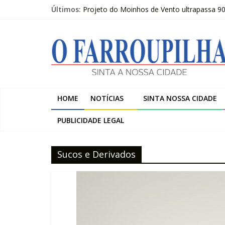
Pular
Últimos:
Projeto do Moinhos de Vento ultrapassa 9
para
Publicações Legais 07-08-2026 – LOJAS C
o
O
O FARROUPILHA EDIÇÃO IMPRESSA 07–08
conteúdo
Sicredi Serrana promove formação para pro
Farroupilha recebe o 5º Festival de Inverno
Farroupilha
Sinta
HOME
NOTÍCIAS
SINTA NOSSA CIDADE
a
Nossa
PUBLICIDADE LEGAL
Cidade
Sucos e Derivados