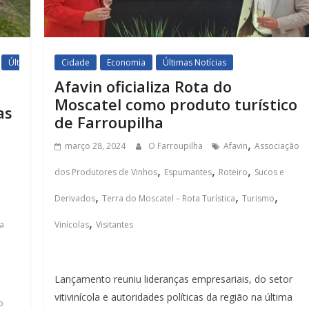
Últ
Cidade
Economia
Últimas Notícias
Afavin oficializa Rota do
Moscatel como produto turístico
as
de Farroupilha
,
março 28, 2024
O Farroupilha
Afavin
Associação
,
,
,
dos Produtores de Vinhos
Espumantes
Roteiro
Sucos e
,
,
,
Derivados
Terra do Moscatel – Rota Turística
Turismo
,
ia
Vinícolas
Visitantes
Lançamento reuniu lideranças empresariais, do setor
vitivinícola e autoridades políticas da região na última
o