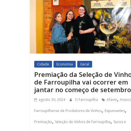
Cidade
Economia
Geral
Premiação da Seleção de Vinh
de Farroupilha vai ocorrer em
jantar no começo de setembro
,
agosto 30, 2024
O Farroupilha
Afavin
Assoc
,
,
Farroupilhense de Produtores de Vinhos
Espumantes
,
,
Premiação
Seleção de Vinhos de Farroupilha
Sucos e