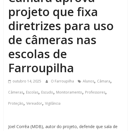
projeto que fixa
diretrizes para uso
de câmeras nas
escolas de
Farroupilha
,
,
outubro 14, 2025
O Farroupilha
Alunos
Câmara
,
,
,
,
,
Câmeras
Escolas
Escudo
Monitoramento
Professores
,
,
Proteção
Vereador
Vigilância
Joel Corrêa (MDB), autor do projeto, defende que sala de