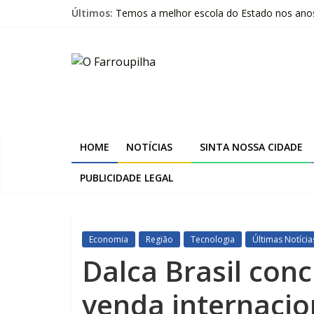
Pular
Últimos:
Temos a melhor escola do Estado nos anos i
para
Livro questiona a “ilusão da chegada” e pr
o
O
Beltrac é apresentada na Serra Gaúcha e 
conteúdo
A despedida de Heitor Marcelino Arruda
Trombini investe R$ 120 milhões na amplia
Farroupilha
Sinta
a
HOME
NOTÍCIAS
SINTA NOSSA CIDADE
Nossa
Cidade
PUBLICIDADE LEGAL
Economia
Região
Tecnologia
Últimas Notícia
Dalca Brasil conc
venda internacio