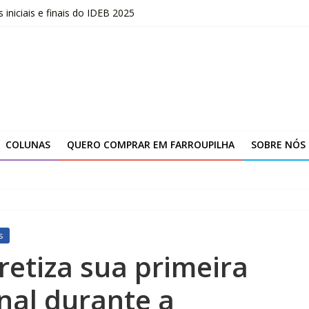
niciais e finais do IDEB 2025
opõe uma nova visão sobre liderança
marca novo ciclo de expansão da Yanmar
ção da unidade de Farroupilha
COLUNAS
QUERO COMPRAR EM FARROUPILHA
SOBRE NÓS
s
retiza sua primeira
nal durante a