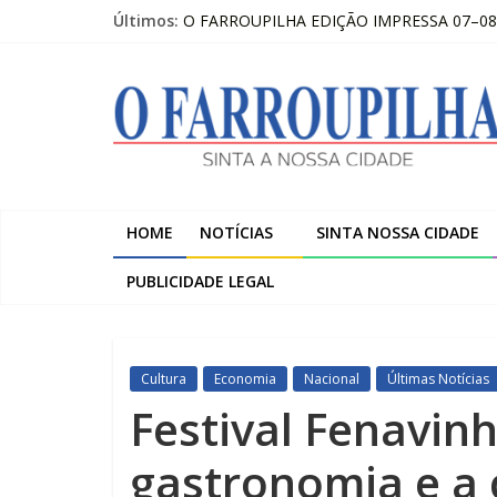
Pular
Últimos:
O FARROUPILHA EDIÇÃO IMPRESSA 07–08
para
Trombini investe R$ 120 milhões na amplia
o
O
Temos a melhor escola do Estado nos anos i
conteúdo
Pai à distância: “O importante é que ela este
Publicações Legais 07-08-2026 – LOJAS C
Farroupilha
Sinta
a
HOME
NOTÍCIAS
SINTA NOSSA CIDADE
Nossa
Cidade
PUBLICIDADE LEGAL
Cultura
Economia
Nacional
Últimas Notícias
Festival Fenavinh
gastronomia e a 