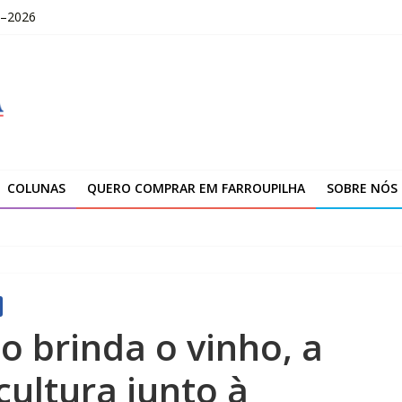
–2026
ção da unidade de Farroupilha
niciais e finais do IDEB 2025
ja feliz”
OLOMBO – edital Convocação
COLUNAS
QUERO COMPRAR EM FARROUPILHA
SOBRE NÓS
o brinda o vinho, a
cultura junto à