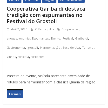
Cultura
Economia
Região
Últimas Notícias
Cooperativa Garibaldi destaca
tradição com espumantes no
Festival do Grostoli
,
abril 7, 2026
O Farroupilha
Cooperativa
,
,
,
,
,
enogastronomia
Espumantes
Evento
Festival
Garibaldi
,
,
,
,
,
Gastronomia
grostoli
Harmonização
Suco de Uva
Turismo
,
,
Vinhos
Vinícola
Visitantes
Parceira do evento, vinícola apresenta diversidade de
rótulos para harmonizar com a clássica iguaria da região
Ler mais