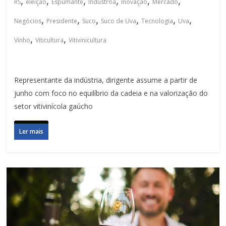
,
,
,
,
,
,
RS
eleição
Espumante
Indústroa
Inovação
Mercado
,
,
,
,
,
,
Negócios
Presidente
Suco
Suco de Uva
Tecnologia
Uva
,
,
Vinho
Viticultura
Vitivinicultura
Representante da indústria, dirigente assume a partir de
junho com foco no equilíbrio da cadeia e na valorização do
setor vitivinícola gaúcho
Ler mais