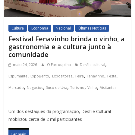
Cultura
Economia
Nacional
Últimas Notícias
Festival Fenavinho brinda o vinho, a
gastronomia e a cultura junto à
comunidade
,
maio 24, 2026
O Farroupilha
Desfile cultural
,
,
,
,
,
,
Espumante
ExpoBento
Expositores
Feira
Fenavinho
Festa
,
,
,
,
,
Mercado
Negócios
Suco de Uva
Turismo
Vinho
Visitantes
Um dos destaques da programação, Desfile Cultural
mobilizou cerca de 2 mil participantes
Ler mais