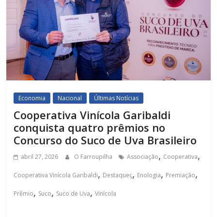
Economia
Nacional
Últimas Notícias
Cooperativa Vinícola Garibaldi
conquista quatro prêmios no
Concurso do Suco de Uva Brasileiro
,
,
abril 27, 2026
O Farroupilha
Associação
Cooperativa
,
,
,
,
Cooperativa Vinícola Garibaldi
Destaqueç
Enologia
Premiação
,
,
,
Prêmio
Suco
Suco de Uva
Vinícola