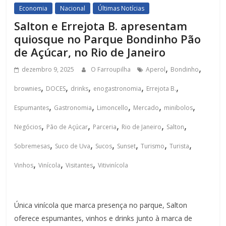
Economia
Nacional
Últimas Notícias
Salton e Errejota B. apresentam
quiosque no Parque Bondinho Pão
de Açúcar, no Rio de Janeiro
,
,
dezembro 9, 2025
O Farroupilha
Aperol
Bondinho
,
,
,
,
,
brownies
DOCES
drinks
enogastronomia
Errejota B.
,
,
,
,
,
Espumantes
Gastronomia
Limoncello
Mercado
minibolos
,
,
,
,
,
Negócios
Pão de Açúcar
Parceria
Rio de Janeiro
Salton
,
,
,
,
,
,
Sobremesas
Suco de Uva
Sucos
Sunset
Turismo
Turista
,
,
,
Vinhos
Vinícola
Visitantes
Vitivinícola
Única vinícola que marca presença no parque, Salton
oferece espumantes, vinhos e drinks junto à marca de