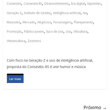
,
,
,
,
,
Consevitis
Consevitis-RS
Desenvolvimento
Era digital
Expointer
,
,
,
,
Geração Z
Instituto de Gestão
inteligência artificial
Isa
,
,
,
,
,
Mascotes
Mercado
Negócios
Personagens
Planejamento
,
,
,
,
,
Promoção
Público Jovem
Suco de Uva
Uva
Viticultura
,
Vitivinicultura
Zoomers
Com foco na Geração Z e uso de inteligência artificial,
proposta do Consevitis-RS é unir humor e música
Ler mais
Próximo →