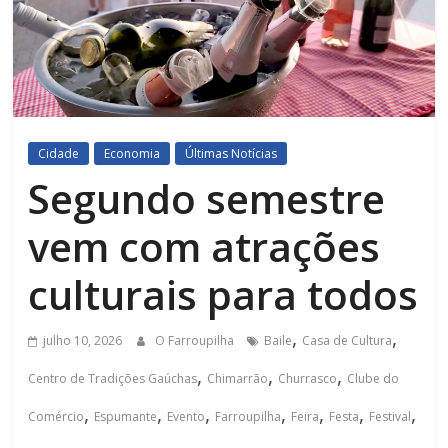
Cidade
Economia
Últimas Notícias
Segundo semestre
vem com atrações
culturais para todos
,
,
julho 10, 2026
O Farroupilha
Baile
Casa de Cultura
,
,
,
Centro de Tradições Gaúchas
Chimarrão
Churrasco
Clube do
,
,
,
,
,
,
,
Comércio
Espumante
Evento
Farroupilha
Feira
Festa
Festival