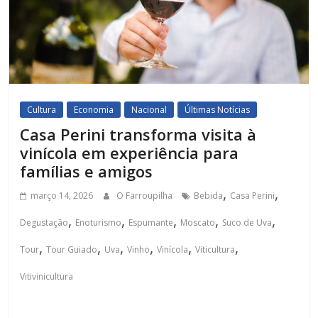
Cultura
Economia
Nacional
Últimas Notícias
Casa Perini transforma visita à
vinícola em experiência para
famílias e amigos
,
,
março 14, 2026
O Farroupilha
Bebida
Casa Perini
,
,
,
,
,
Degustação
Enoturismo
Espumante
Moscato
Suco de Uva
,
,
,
,
,
,
Tour
Tour Guiado
Uva
Vinho
Vinícola
Viticultura
Vitivinicultura