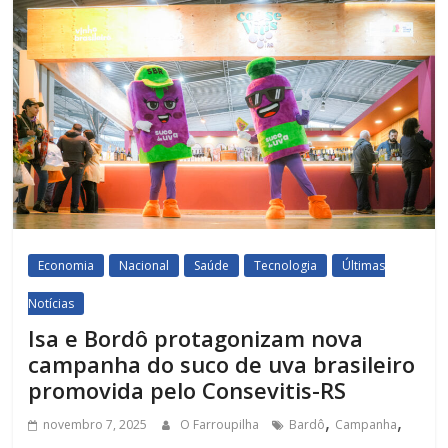
Economia
Nacional
Saúde
Tecnologia
Últimas
Notícias
Isa e Bordô protagonizam nova
campanha do suco de uva brasileiro
promovida pelo Consevitis-RS
,
,
novembro 7, 2025
O Farroupilha
Bardô
Campanha