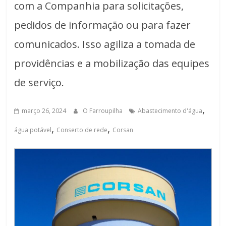
com a Companhia para solicitações,
pedidos de informação ou para fazer
comunicados. Isso agiliza a tomada de
providências e a mobilização das equipes
de serviço.
,
março 26, 2024
O Farroupilha
Abastecimento d'água
,
,
água potável
Conserto de rede
Corsan