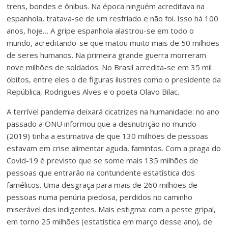
trens, bondes e ônibus. Na época ninguém acreditava na
espanhola, tratava-se de um resfriado e não foi. Isso há 100
anos, hoje… A gripe espanhola alastrou-se em todo o
mundo, acreditando-se que matou muito mais de 50 milhões
de seres humanos. Na primeira grande guerra morreram
nove milhões de soldados. No Brasil acredita-se em 35 mil
óbitos, entre eles o de figuras ilustres como o presidente da
República, Rodrigues Alves e o poeta Olavo Bilac.
A terrível pandemia deixará cicatrizes na humanidade: no ano
passado a ONU informou que a desnutrição no mundo
(2019) tinha a estimativa de que 130 milhões de pessoas
estavam em crise alimentar aguda, famintos. Com a praga do
Covid-19 é previsto que se some mais 135 milhões de
pessoas que entrarão na contundente estatística dos
famélicos. Uma desgraça para mais de 260 milhões de
pessoas numa penúria piedosa, perdidos no caminho
miserável dos indigentes. Mais estigma: com a peste gripal,
em torno 25 milhões (estatística em março desse ano), de