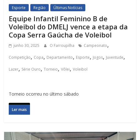
Esporte
Região
Últimas Notícias
Equipe Infantil Feminino B de
Voleibol do DMELJ vence a etapa da
Copa Serra Gaúcha de Voleibol
,
junho 30, 2025
O Farroupilha
Campeonato
,
,
,
,
,
,
Competição
Copa
Departamento
Esporte
Jogos
Juventude
,
,
,
,
Lazer
Série Ouro
Torneio
Vôlei
Voleibol
Torneio ocorreu no último sábado
Ler mais