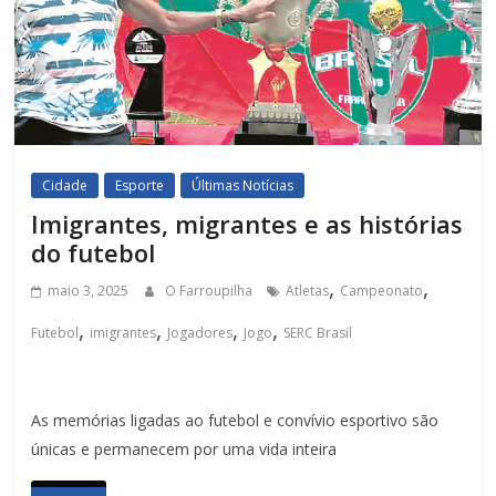
Cidade
Esporte
Últimas Notícias
Imigrantes, migrantes e as histórias
do futebol
,
,
maio 3, 2025
O Farroupilha
Atletas
Campeonato
,
,
,
,
Futebol
imigrantes
Jogadores
Jogo
SERC Brasil
As memórias ligadas ao futebol e convívio esportivo são
únicas e permanecem por uma vida inteira