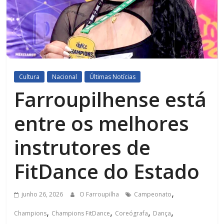
Cultura
Nacional
Últimas Notícias
Farroupilhense está
entre os melhores
instrutores de
FitDance do Estado
,
junho 26, 2026
O Farroupilha
Campeonato
,
,
,
,
Champions
Champions FitDance
Coreógrafa
Dança