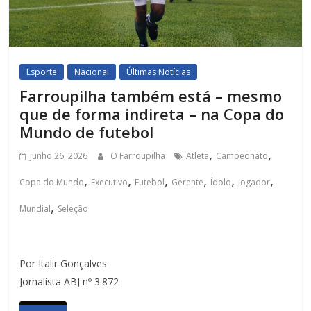
Esporte
Nacional
Últimas Notícias
Farroupilha também está – mesmo
que de forma indireta – na Copa do
Mundo de futebol
,
,
junho 26, 2026
O Farroupilha
Atleta
Campeonato
,
,
,
,
,
,
Copa do Mundo
Executivo
Futebol
Gerente
Ídolo
jogador
,
Mundial
Seleção
Por Italir Gonçalves
Jornalista ABJ nº 3.872