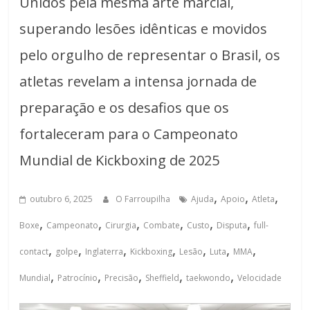
Unidos pela mesma arte marcial,
superando lesões idênticas e movidos
pelo orgulho de representar o Brasil, os
atletas revelam a intensa jornada de
preparação e os desafios que os
fortaleceram para o Campeonato
Mundial de Kickboxing de 2025
,
,
,
outubro 6, 2025
O Farroupilha
Ajuda
Apoio
Atleta
,
,
,
,
,
,
Boxe
Campeonato
Cirurgia
Combate
Custo
Disputa
full-
,
,
,
,
,
,
,
contact
golpe
Inglaterra
Kickboxing
Lesão
Luta
MMA
,
,
,
,
,
Mundial
Patrocínio
Precisão
Sheffield
taekwondo
Velocidade