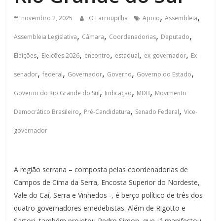
,
,
novembro 2, 2025
O Farroupilha
Apoio
Assembleia
,
,
,
,
Assembleia Legislativa
Câmara
Coordenadorias
Deputado
,
,
,
,
,
Eleições
Eleições 2026
encontro
estadual
ex-governador
Ex-
,
,
,
,
,
senador
federal
Governador
Governo
Governo do Estado
,
,
,
Governo do Rio Grande do Sul
Indicação
MDB
Movimento
,
,
,
Democrático Brasileiro
Pré-Candidatura
Senado Federal
Vice-
governador
A região serrana – composta pelas coordenadorias de
Campos de Cima da Serra, Encosta Superior do Nordeste,
Vale do Caí, Serra e Vinhedos -, é berço político de três dos
quatro governadores emedebistas. Além de Rigotto e
Sartori, também projetou Pedro Simon, que já manifestou