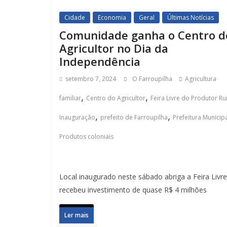
Cidade
Economia
Geral
Últimas Notícias
Comunidade ganha o Centro d
Agricultor no Dia da
Independência
setembro 7, 2024
O Farroupilha
Agricultura
,
,
familiar
Centro do Agricultor
Feira Livre do Produtor Ru
,
,
Inauguração
prefeito de Farroupilha
Prefeitura Municip
Produtos coloniais
Local inaugurado neste sábado abriga a Feira Livre
recebeu investimento de quase R$ 4 milhões
Ler mais