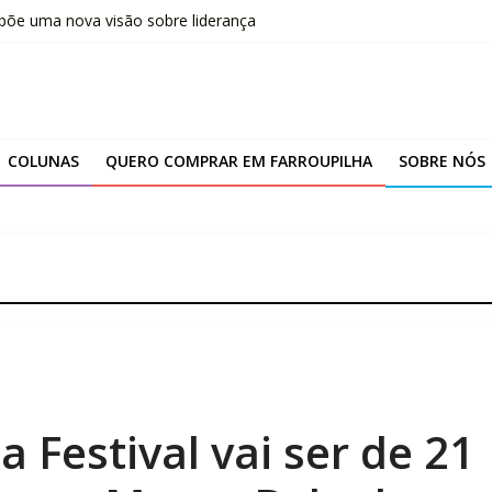
opõe uma nova visão sobre liderança
marca novo ciclo de expansão da Yanmar
ção da unidade de Farroupilha
niciais e finais do IDEB 2025
COLUNAS
QUERO COMPRAR EM FARROUPILHA
SOBRE NÓS
ta Festival vai ser de 21