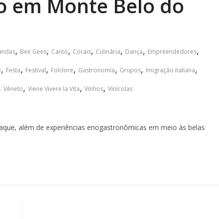
o em Monte Belo do
,
,
,
,
,
,
,
andas
Bee Gees
Canto
Corais
Culinária
Dança
Empreendedores
,
,
,
,
,
,
,
o
Festa
Festival
Folclore
Gastronomia
Grupos
Imigração italiana
,
,
,
,
Vêneto
Viene Vivere la Vita
Vinhos
Vinícolas
taque, além de experiências enogastronômicas em meio às belas