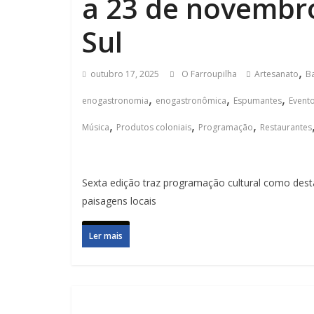
a 23 de novembr
Sul
,
outubro 17, 2025
O Farroupilha
Artesanato
B
,
,
,
enogastronomia
enogastronômica
Espumantes
Event
,
,
,
Música
Produtos coloniais
Programação
Restaurantes
Sexta edição traz programação cultural como des
paisagens locais
Ler mais