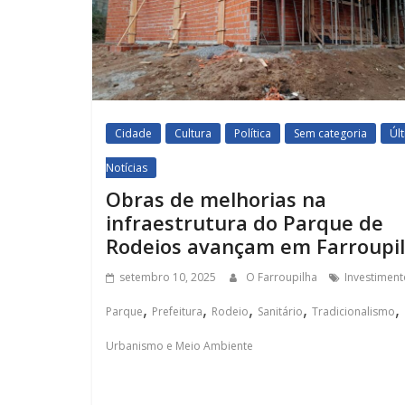
Cidade
Cultura
Política
Sem categoria
Úl
Notícias
Obras de melhorias na
infraestrutura do Parque de
Rodeios avançam em Farroupi
setembro 10, 2025
O Farroupilha
Investiment
,
,
,
,
,
Parque
Prefeitura
Rodeio
Sanitário
Tradicionalismo
Urbanismo e Meio Ambiente