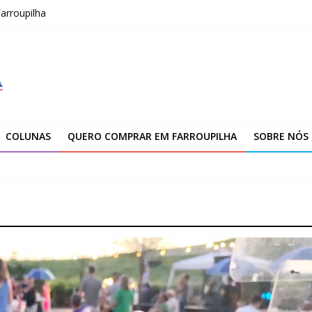
arroupilha
–2026
fissionais de Apaes
 da Escola Pública de Música
00 atendimentos a vítimas da enchente de 2024
COLUNAS
QUERO COMPRAR EM FARROUPILHA
SOBRE NÓS