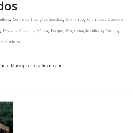
odos
,
,
,
,
ultura
Centro de Tradições Gaúchas
Chimarrão
Churrasco
Clube do
,
,
,
,
,
,
,
Festival
Moscatel
Música
Parque
Programação cultural
Rodeio
itivinicultura
rão o Município até o fim do ano