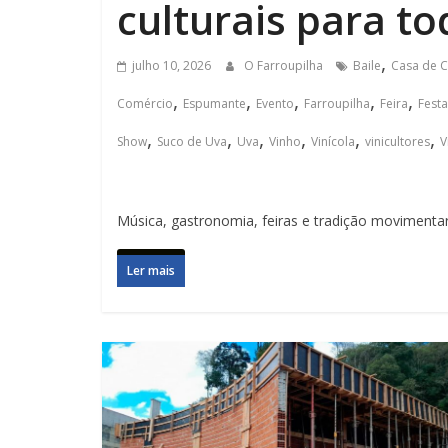
culturais para t
,
julho 10, 2026
O Farroupilha
Baile
Casa de C
,
,
,
,
,
Comércio
Espumante
Evento
Farroupilha
Feira
Festa
,
,
,
,
,
,
Show
Suco de Uva
Uva
Vinho
Vinícola
vinicultores
V
Música, gastronomia, feiras e tradição movimenta
Ler mais