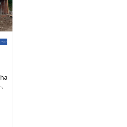
timas
lha
,
o