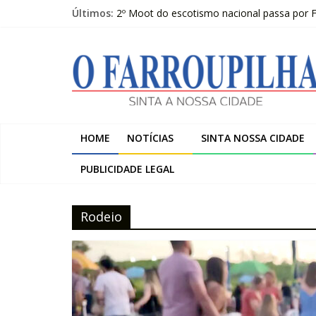
Pular
Últimos:
2º Moot do escotismo nacional passa por F
para
O FARROUPILHA EDIÇÃO IMPRESSA 07–08
o
O
Sicredi Serrana promove formação para pro
conteúdo
Farroupilha recebe o 5º Festival de Inverno
Projeto do Moinhos de Vento ultrapassa 9
Farroupilha
Sinta
HOME
NOTÍCIAS
SINTA NOSSA CIDADE
a
Nossa
PUBLICIDADE LEGAL
Cidade
Rodeio