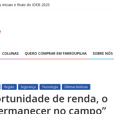
niciais e finais do IDEB 2025
opõe uma nova visão sobre liderança
marca novo ciclo de expansão da Yanmar
ção da unidade de Farroupilha
COLUNAS
QUERO COMPRAR EM FARROUPILHA
SOBRE NÓS
Região
Segurança
Tecnologia
Últimas Notícias
rtunidade de renda, o
 permanecer no campo”