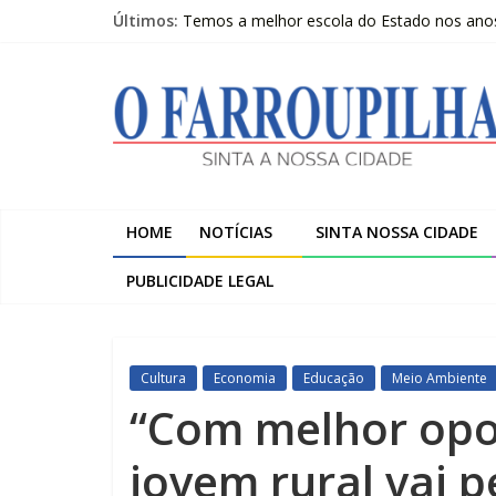
Pular
Últimos:
Temos a melhor escola do Estado nos anos i
para
Livro questiona a “ilusão da chegada” e pr
o
O
Beltrac é apresentada na Serra Gaúcha e 
conteúdo
A despedida de Heitor Marcelino Arruda
Trombini investe R$ 120 milhões na amplia
Farroupilha
Sinta
a
HOME
NOTÍCIAS
SINTA NOSSA CIDADE
Nossa
Cidade
PUBLICIDADE LEGAL
Cultura
Economia
Educação
Meio Ambiente
“Com melhor opo
jovem rural vai