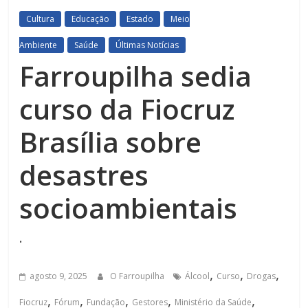
Cultura
Educação
Estado
Meio
Ambiente
Saúde
Últimas Notícias
Farroupilha sedia
curso da Fiocruz
Brasília sobre
desastres
socioambientais
.
,
,
,
agosto 9, 2025
O Farroupilha
Álcool
Curso
Drogas
,
,
,
,
,
Fiocruz
Fórum
Fundação
Gestores
Ministério da Saúde