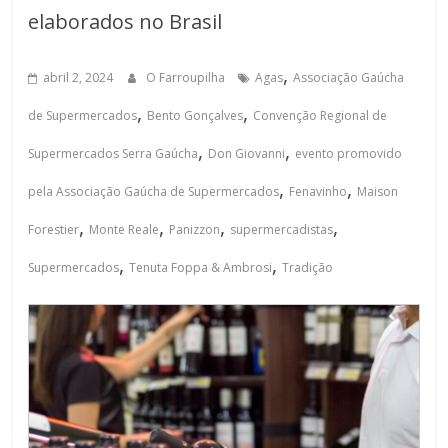
elaborados no Brasil
,
abril 2, 2024
O Farroupilha
Agas
Associação Gaúcha
,
,
de Supermercados
Bento Gonçalves
Convenção Regional de
,
,
Supermercados Serra Gaúcha
Don Giovanni
evento promovido
,
,
pela Associação Gaúcha de Supermercados
Fenavinho
Maison
,
,
,
,
Forestier
Monte Reale
Panizzon
supermercadistas
,
,
Supermercados
Tenuta Foppa & Ambrosi
Tradição