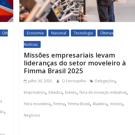
Últi
Economia
Nacional
Tecnologia
Últimas
Notícias
Missões empresariais levam
lideranças do setor moveleiro à
Fimma Brasil 2025
,
julho 30, 2025
O Farroupilha
Delegações
,
,
,
,
Empresários
Estados
Evento
feira de inovação industrial
,
o
,
,
,
,
,
Feira moveleira
Fimma
Fimma Brasil
Madeira
móveis
,
são
Negócios
,
ico