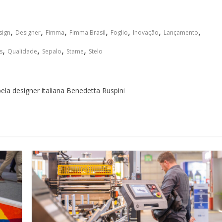
,
,
,
,
,
,
,
sign
Designer
Fimma
Fimma Brasil
Foglio
Inovação
Lançamento
,
,
,
,
s
Qualidade
Sepalo
Stame
Stelo
ela designer italiana Benedetta Ruspini