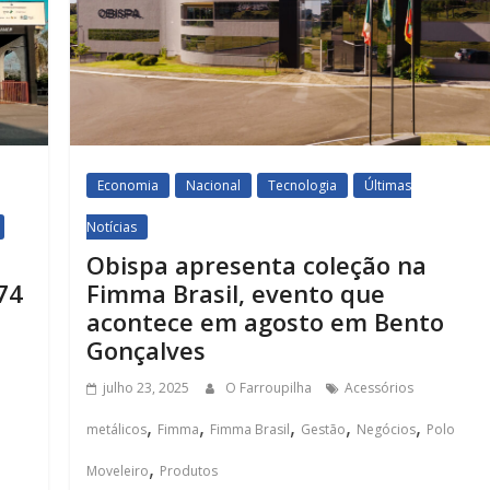
Economia
Nacional
Tecnologia
Últimas
Notícias
Obispa apresenta coleção na
74
Fimma Brasil, evento que
acontece em agosto em Bento
Gonçalves
julho 23, 2025
O Farroupilha
Acessórios
,
,
,
,
,
metálicos
Fimma
Fimma Brasil
Gestão
Negócios
Polo
,
Moveleiro
Produtos