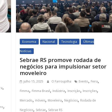
Economia
Nacional
Tecnologia
Últimas
Notícias
Sebrae RS promove rodada de
negócios para impulsionar setor
moveleiro
,
,
julho 15, 2025
O Farroupilha
Evento
Feira
,
ra
,
,
,
,
,
Fimma
Fimma Brasil
Indústria
Inscrição
Inscrições
,
,
,
,
Mercado
móveis
Moveleira
Negócios
Rodada de
,
iro
,
,
Negócios
Sebrae
Sebrae RS