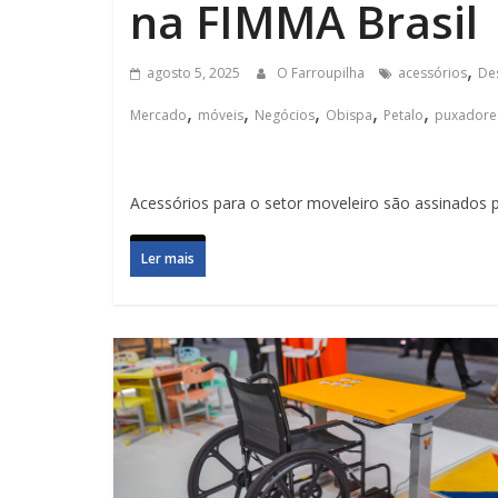
na FIMMA Brasil
,
agosto 5, 2025
O Farroupilha
acessórios
De
,
,
,
,
,
Mercado
móveis
Negócios
Obispa
Petalo
puxadore
Acessórios para o setor moveleiro são assinados p
Ler mais