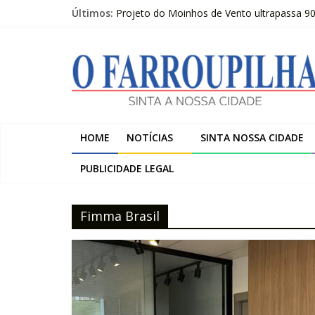
Pular
Últimos:
Projeto do Moinhos de Vento ultrapassa 9
para
Publicações Legais 07-08-2026 – LOJAS C
o
O
O FARROUPILHA EDIÇÃO IMPRESSA 07–08
conteúdo
Sicredi Serrana promove formação para pro
Farroupilha recebe o 5º Festival de Inverno
Farroupilha
Sinta
HOME
NOTÍCIAS
SINTA NOSSA CIDADE
a
Nossa
PUBLICIDADE LEGAL
Cidade
Fimma Brasil