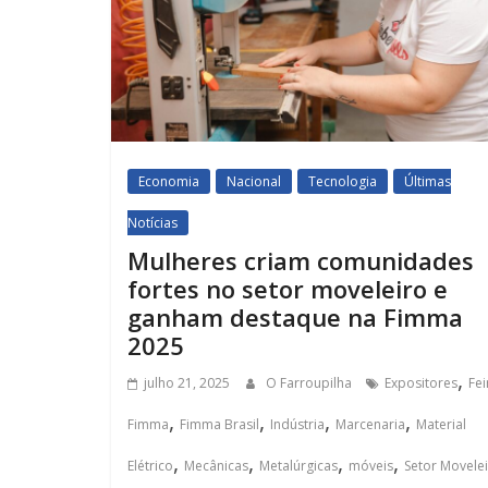
Economia
Nacional
Tecnologia
Últimas
Notícias
Mulheres criam comunidades
fortes no setor moveleiro e
ganham destaque na Fimma
2025
,
julho 21, 2025
O Farroupilha
Expositores
Fei
,
,
,
,
Fimma
Fimma Brasil
Indústria
Marcenaria
Material
,
,
,
,
Elétrico
Mecânicas
Metalúrgicas
móveis
Setor Movele