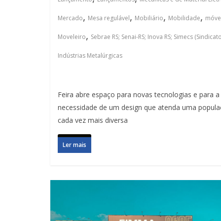
,
,
,
,
Mercado
Mesa regulável
Mobiliário
Mobilidade
móve
,
Moveleiro
Sebrae RS; Senai-RS; Inova RS; Simecs (Sindicat
Indústrias Metalúrgicas
Feira abre espaço para novas tecnologias e para a
necessidade de um design que atenda uma popul
cada vez mais diversa
Ler mais