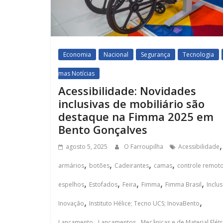
Economia
Nacional
Segurança
Tecnologia
mas Notícias
Acessibilidade: Novidades
inclusivas de mobiliário são
destaque na Fimma 2025 em
Bento Gonçalves
,
agosto 5, 2025
O Farroupilha
Acessibilidade
,
,
,
,
armários
botões
Cadeirantes
camas
controle remot
,
,
,
,
,
espelhos
Estofados
Feira
Fimma
Fimma Brasil
Inclu
,
,
Inovação
Instituto Hélice; Tecno UCS; InovaBento
,
,
Lançamento
Lançamentos
Mecânicas e de Material Elétr