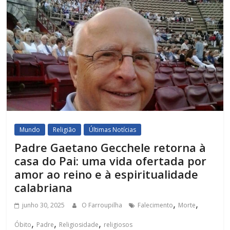
Mundo
Religião
Últimas Notícias
Padre Gaetano Gecchele retorna à
casa do Pai: uma vida ofertada por
amor ao reino e à espiritualidade
calabriana
,
,
junho 30, 2025
O Farroupilha
Falecimento
Morte
,
,
,
Óbito
Padre
Religiosidade
religiosos