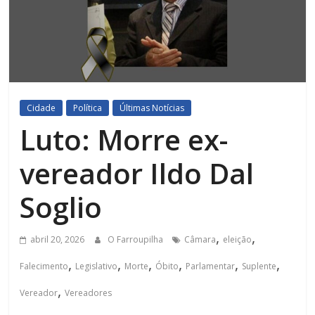
Cidade
Política
Últimas Notícias
Luto: Morre ex-
vereador Ildo Dal
Soglio
,
,
abril 20, 2026
O Farroupilha
Câmara
eleição
,
,
,
,
,
,
Falecimento
Legislativo
Morte
Óbito
Parlamentar
Suplente
,
Vereador
Vereadores