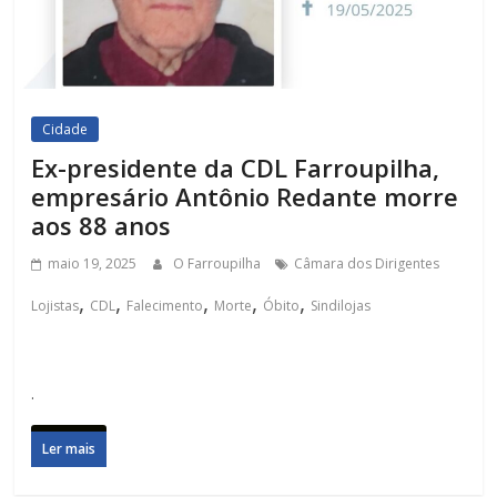
Cidade
Ex-presidente da CDL Farroupilha,
empresário Antônio Redante morre
aos 88 anos
maio 19, 2025
O Farroupilha
Câmara dos Dirigentes
,
,
,
,
,
Lojistas
CDL
Falecimento
Morte
Óbito
Sindilojas
.
Ler mais