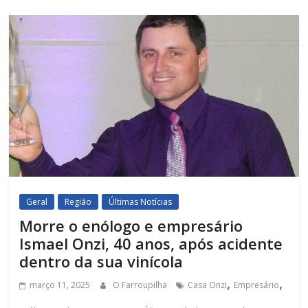
Geral
Região
Últimas Notícias
Morre o enólogo e empresário
Ismael Onzi, 40 anos, após acidente
dentro da sua vinícola
,
,
março 11, 2025
O Farroupilha
Casa Onzi
Empresário