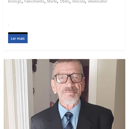
,
,
,
,
,
Enólogo
Falecimento
Morte
Óbito
Vinícola
vitivinicultor
.
Ler mais